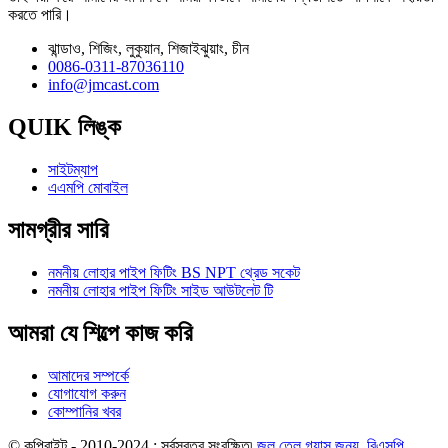
করতে পারি।
ঝান্ডাও, শিজিং, লুকুয়ান, শিজাইঝুয়াং, চীন
0086-0311-87036110
info@jmcast.com
QUIK লিঙ্ক
সাইটম্যাপ
এএমপি মোবাইল
সামগ্রীর সারি
নমনীয় লোহার পাইপ ফিটিং BS NPT থ্রেড সকেট
নমনীয় লোহার পাইপ ফিটিং সাইড আউটলেট টি
আমরা যে শিল্পে কাজ করি
আমাদের সম্পর্কে
যোগাযোগ করুন
কোম্পানির খবর
© কপিরাইট - 2010-2024 : সর্বস্বত্ব সংরক্ষিত৷
জল তেল গ্যাস জন্য
,
বিএসপি