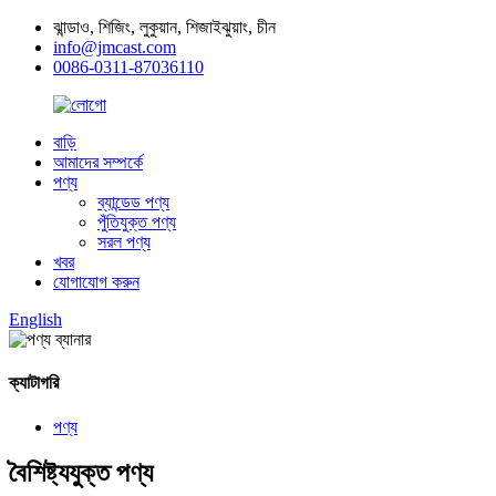
ঝান্ডাও, শিজিং, লুকুয়ান, শিজাইঝুয়াং, চীন
info@jmcast.com
0086-0311-87036110
বাড়ি
আমাদের সম্পর্কে
পণ্য
ব্যান্ডেড পণ্য
পুঁতিযুক্ত পণ্য
সরল পণ্য
খবর
যোগাযোগ করুন
English
ক্যাটাগরি
পণ্য
বৈশিষ্ট্যযুক্ত পণ্য