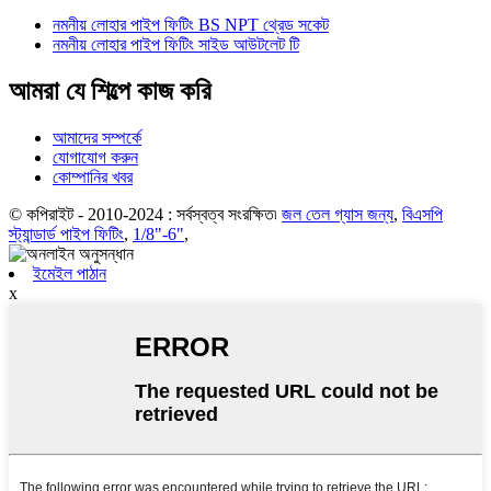
নমনীয় লোহার পাইপ ফিটিং BS NPT থ্রেড সকেট
নমনীয় লোহার পাইপ ফিটিং সাইড আউটলেট টি
আমরা যে শিল্পে কাজ করি
আমাদের সম্পর্কে
যোগাযোগ করুন
কোম্পানির খবর
© কপিরাইট - 2010-2024 : সর্বস্বত্ব সংরক্ষিত৷
জল তেল গ্যাস জন্য
,
বিএসপি
স্ট্যান্ডার্ড পাইপ ফিটিং
,
1/8"-6"
,
ইমেইল পাঠান
x