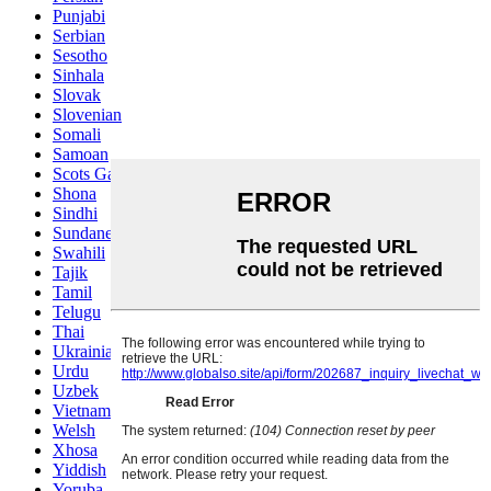
Punjabi
Serbian
Sesotho
Sinhala
Slovak
Slovenian
Somali
Samoan
Scots Gaelic
Shona
Sindhi
Sundanese
Swahili
Tajik
Tamil
Telugu
Thai
Ukrainian
Urdu
Uzbek
Vietnamese
Welsh
Xhosa
Yiddish
Yoruba