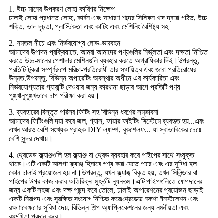
1. উচ্চ মানের উপকরণ লোহা কারিগর নিক্ষেপ
ঢালাই লোহা প্রধানত লোহা, কার্বন এবং সাধারণ শব্দের সিলিকন খাদ দ্বারা গঠিত, উচ্চ
শক্তি, ভাল দৃঢ়তা, প্লাস্টিকতা এবং কাটিং এবং মেশিনিং বৈশিষ্ট্য সহ
2. সমতল নীচে এবং নির্ভরযোগ্য লোড-ভারবহন
আমাদের উত্পাদন প্রক্রিয়াতে, আমরা আমাদের পণ্যগুলির নির্ভুলতা এবং দক্ষতা নিশ্চিত
করতে উচ্চ-মানের পেশাদার মেশিনগুলি ব্যবহার করতে অগ্রাধিকার দিই।উপরন্তু,
প্রতিটি টুকরা সম্পূর্ণরূপে মরিচা-প্রতিরোধী তার স্থায়িত্ব এবং জারা প্রতিরোধের
উন্নত.উপরন্তু, বিভিন্ন অপারেটিং অবস্থার অধীনে এর কার্যকারিতা এবং
নির্ভরযোগ্যতার গ্যারান্টি দেওয়ার জন্য কারখানা ছাড়ার আগে প্রতিটি পণ্য
পুঙ্খানুপুঙ্খভাবে চাপ পরীক্ষা করা হয়।
3. ব্যবহারের বিস্তৃত পরিসর ফিটিং সহ বিভিন্ন ধরণের সম্ভাবনা
আমাদের ফিটিংগুলি দয়া করে জল, গ্যাস, ফায়ার ফাইটিং সিস্টেমে ব্যবহৃত হয়...এবং
এখন আরও বেশি সংখ্যক গ্রাহক DIY ল্যাম্প, বুকশেলফ... যা স্বাভাবিকের চেয়ে
বেশি সুন্দর দেখায়।
4. থ্রেডেড ফ্ল্যাঞ্জগুলি হল ফ্ল্যাঞ্জ যা থ্রেড ব্যবহার করে পাইপের সাথে সংযুক্ত
থাকে।এটি একটি আলগা ফ্ল্যাঞ্জ হিসাবে গণ্য করা যেতে পারে এবং এর সুবিধা হল
কোন ঢালাই প্রয়োজন হয় না।উপরন্তু, যখন ফ্ল্যাঞ্জ বিকৃত হয়, তখন সিলিন্ডার বা
পাইপের উপর কাজ করার অতিরিক্ত মুহূর্তটি ন্যূনতম।এটি পাইপগুলিতে যোগদানের
জন্য একটি সহজ এবং দক্ষ পছন্দ করে তোলে, ঢালাই অপারেশনের প্রয়োজন ছাড়াই
একটি নিরাপদ এবং সুরক্ষিত সংযোগ নিশ্চিত করে৷থ্রেডেড নকশা ইনস্টলেশন এবং
রক্ষণাবেক্ষণের সুবিধা দেয়, বিভিন্ন শিল্প অ্যাপ্লিকেশনের জন্য নমনীয়তা এবং
বহুমুখিতা প্রদান করে।