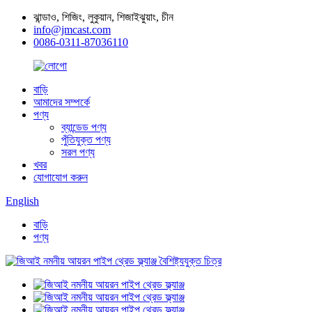
ঝান্ডাও, শিজিং, লুকুয়ান, শিজাইঝুয়াং, চীন
info@jmcast.com
0086-0311-87036110
বাড়ি
আমাদের সম্পর্কে
পণ্য
ব্যান্ডেড পণ্য
পুঁতিযুক্ত পণ্য
সরল পণ্য
খবর
যোগাযোগ করুন
English
বাড়ি
পণ্য