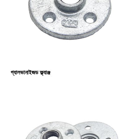
গ্যালভানাইজড ফ্ল্যাঞ্জ