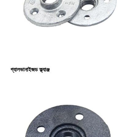
গ্যালভানাইজড ফ্ল্যাঞ্জ